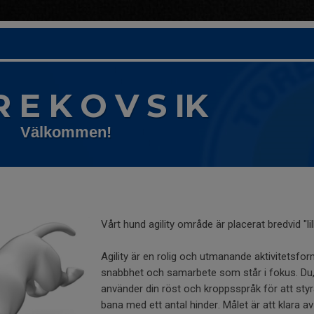
R E K O V S IK
Välkommen!
Vårt hund agility område är placerat bredvid "lil
Agility är en rolig och utmanande aktivitetsfor
snabbhet och samarbete som står i fokus. Du
använder din röst och kroppsspråk för att st
bana med ett antal hinder. Målet är att klara av