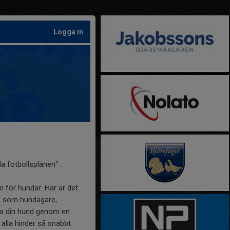
Logga in
la fotbollsplanen" .
m för hundar. Här är det
, som hundägare,
yra din hund genom en
 alla hinder så snabbt