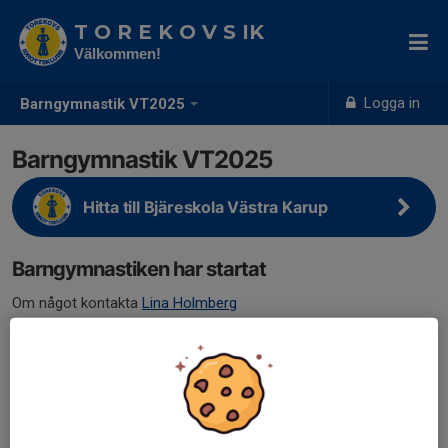
T O R E K O V S IK
Välkommen!
Logga in
Barngymnastik VT2025
Barngymnastik VT2025
Hitta till Bjäreskola Västra Karup
Barngymnastiken har startat
Om något kontakta
Lina Holmberg