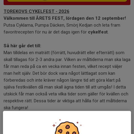
TOREKOVS CYKELFEST - 2026
Välkommen till ÅRETS FEST, lördagen den 12 september!
Putsa Cyklarna, Pumpa Däcken, Smörj Kedjan och leta fram
favoritrecepten för nu är det dags igen för
cykelfest
.
Så här går det till:
Man tilldelas en maträtt (förrätt, huvudrätt eller efterrätt) som
skall tillagas för 2-3 andra par. Vilken av måltiderna man ska laga
får man reda på ca en vecka innan festen, vilket recept väljer
man helt själv. Det bör dock vara något lättlagat som kan
förberedas och inte kräver någon längre tid att göra klart på
själva festkvällen då man skall ägna tiden till att umgås! I detta
utskick får man också veta vilka tider som gäller för kvällen och
respektive rätt. Dessa tider är viktiga att hålla för att måltiderna
ska fungera!
Efter att måltiderna är avklarade så sammanstrålar vi alla på
Torevi för att tillsammans partaja hela natten lång till härlig