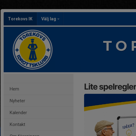
Torekovs IK
Välj lag
T O 
Lite spelregle
Hem
Nyheter
Kalender
Kontakt