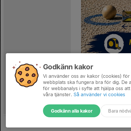
Godkänn kakor
Internationella re
Vi använder oss av kakor (cookies) för 
Länk till dokumentet
webbplats ska fungera bra för dig. De
för webbanalys i syfte att hjälpa oss att
våra tjänster.
Så använder vi cookies
Godkänn alla kakor
Bara nödv
Tjäna pengar till föreningen