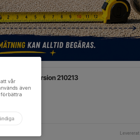
gler, svensk version 210213
att vår
 används även
 förbättra
ändiga
Levererat