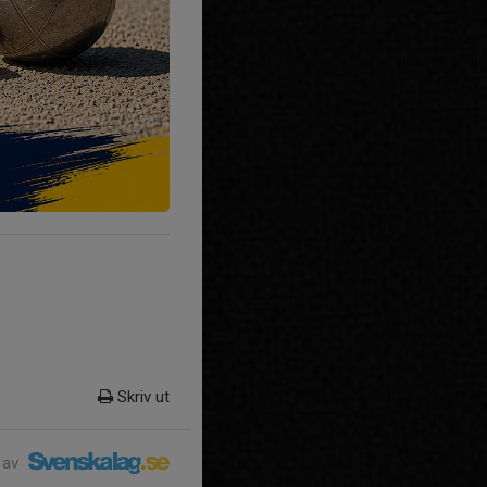
Skriv ut
 av