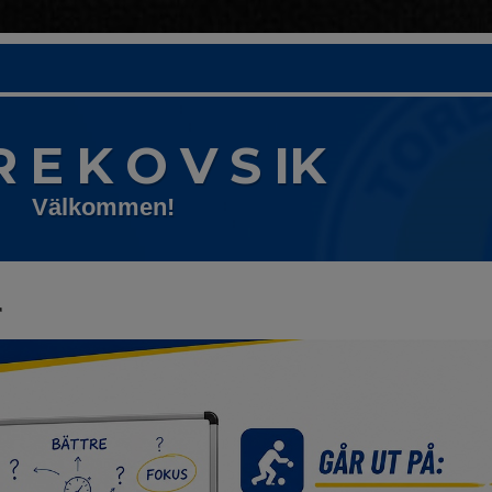
R E K O V S IK
Välkommen!
r