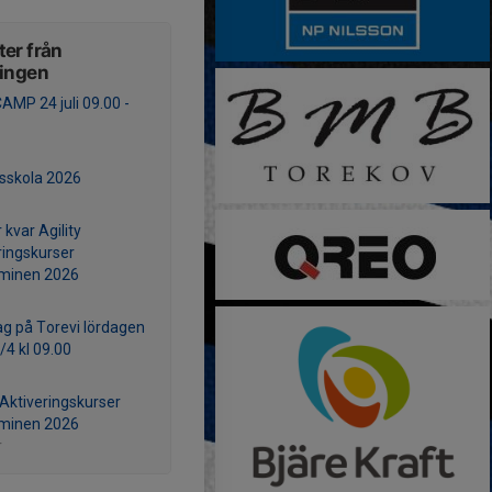
er från
ningen
AMP 24 juli 09.00 -
lsskola 2026
 kvar Agility
ringskurser
rminen 2026
ag på Torevi lördagen
/4 kl 09.00
 Aktiveringskurser
rminen 2026
r