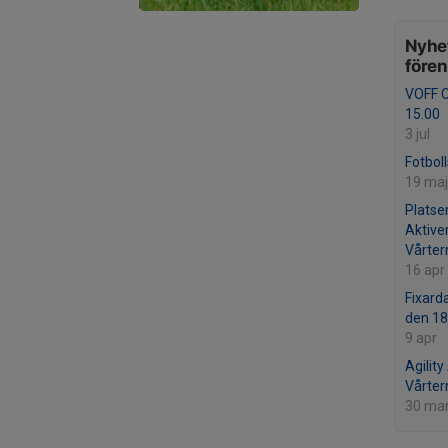
Nyhet
före
VOFF C
15.00
3 jul
Fotbol
19 maj
Platser
Aktive
Vårte
16 apr
Fixard
den 18
9 apr
Agility
Vårte
30 ma