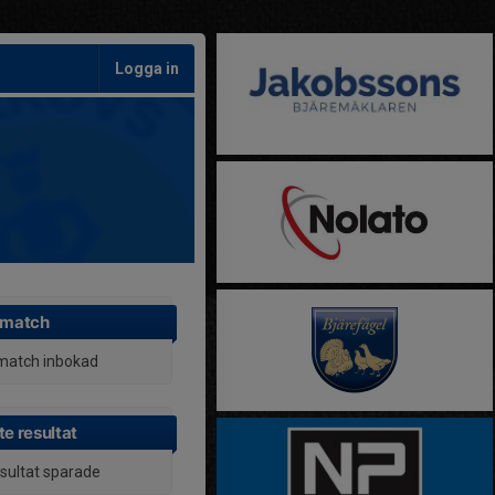
Logga in
 match
match inbokad
e resultat
esultat sparade