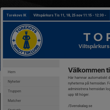
Torekovs IK
Viltspårkurs Tis 11, 18, 25 nov 11:15 - 12:30
T O 
Viltspårkurs
Välkommen til
Hem
Här hamnar automatiskt 
Nyheter
nyheterna på hemsidan. Fö
administrera hemsidan log
Truppen
upp till höger.
Matcher
/Svenskalag.se