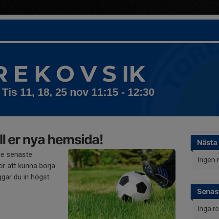
R E K O V S IK
 Tis 11, 18, 25 nov 11:15 - 12:30
l er nya hemsida!
Nästa
de senaste
Ingen 
r att kunna börja
gar du in högst
Senast
Inga r