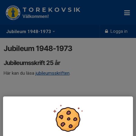
T O R E K O V S IK
Välkommen!
Logga in
Jubileum 1948-1973
Jubileum 1948-1973
Jubileumsskrift 25 år
Här kan du läsa
jubileumsskriften
.