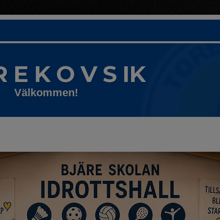
R E K O V S IK
Välkommen!