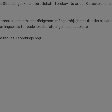
Strandängsskolans idrottshall i Torekov. Nu är det Bjäreskolans idro
tshallen och erbjuder därigenom många möjligheter till olika aktivitete
 samlingsplats för både lokalbefolkningen och besökare.
m utövas i förenings regi: