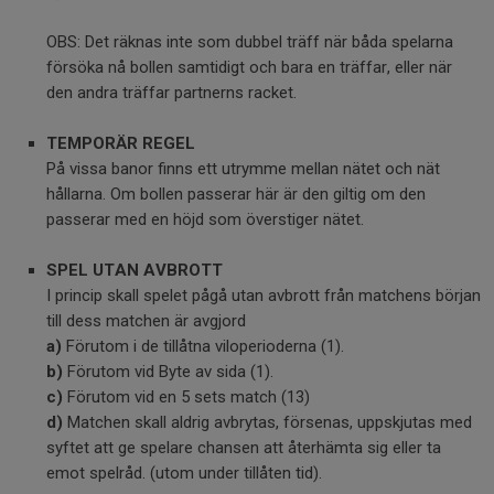
OBS: Det räknas inte som dubbel träff när båda spelarna
försöka nå bollen samtidigt och bara en träffar, eller när
den andra träffar partnerns racket.
TEMPORÄR REGEL
På vissa banor finns ett utrymme mellan nätet och nät
hållarna. Om bollen passerar här är den giltig om den
passerar med en höjd som överstiger nätet.
SPEL UTAN AVBROTT
I princip skall spelet pågå utan avbrott från matchens början
till dess matchen är avgjord
a)
Förutom i de tillåtna viloperioderna (1).
b)
Förutom vid Byte av sida (1).
c)
Förutom vid en 5 sets match (13)
d)
Matchen skall aldrig avbrytas, försenas, uppskjutas med
syftet att ge spelare chansen att återhämta sig eller ta
emot spelråd. (utom under tillåten tid).