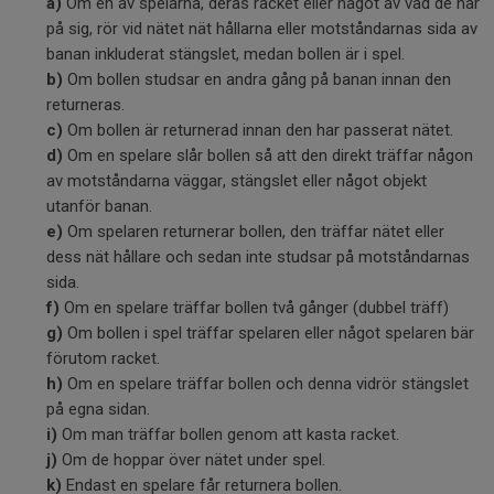
a)
Om en av spelarna, deras racket eller något av vad de har
på sig, rör vid nätet nät hållarna eller motståndarnas sida av
banan inkluderat stängslet, medan bollen är i spel.
b)
Om bollen studsar en andra gång på banan innan den
returneras.
c)
Om bollen är returnerad innan den har passerat nätet.
d)
Om en spelare slår bollen så att den direkt träffar någon
av motståndarna väggar, stängslet eller något objekt
utanför banan.
e)
Om spelaren returnerar bollen, den träffar nätet eller
dess nät hållare och sedan inte studsar på motståndarnas
sida.
f)
Om en spelare träffar bollen två gånger (dubbel träff)
g)
Om bollen i spel träffar spelaren eller något spelaren bär
förutom racket.
h)
Om en spelare träffar bollen och denna vidrör stängslet
på egna sidan.
i)
Om man träffar bollen genom att kasta racket.
j)
Om de hoppar över nätet under spel.
k)
Endast en spelare får returnera bollen.