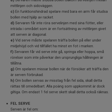
b)
Servaren måste studsa bollen bakom servelinjen mellan
mittlinjen och sidoväggen.
c)
En funktionshindrad spelare med bara en arm får studsa
bollen med hjälp av racket.
d)
Servaren får inte röra servelinjen med sina fötter, eller
inträda i området som är en fortsättning av mittlinjen givet
att serven är diagonal.
e)
Vid serve måste spelaren träffa bollen på eller under
midjehöjd och vid tillfället ha minst en fot i marken.
f)
Servaren får vid serve inte gå, springa eller hoppa, små
rörelser som inte påverkar den ursprungliga hållningen är
tillåtna.
g)
Om spelaren missar bollen när de försöker att träffa den
är serven förbrukad.
h)
Om bollen servas av misstag från fel sida, skall detta
rättas till omedelbart. Alla poäng som uppkommit är dock
giltiga. Om endast 1 fel serve skett skall detta också räknas.
FEL SERVE
Serven är fel om: