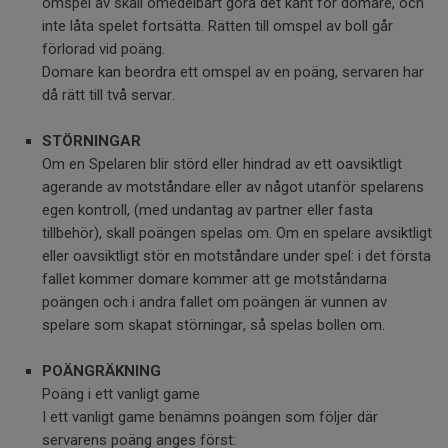
omspel av skall omedelbart göra det känt för domare, och
inte låta spelet fortsätta. Rätten till omspel av boll går
förlorad vid poäng.
Domare kan beordra ett omspel av en poäng, servaren har
då rätt till två servar.
STÖRNINGAR
Om en Spelaren blir störd eller hindrad av ett oavsiktligt
agerande av motståndare eller av något utanför spelarens
egen kontroll, (med undantag av partner eller fasta
tillbehör), skall poängen spelas om. Om en spelare avsiktligt
eller oavsiktligt stör en motståndare under spel: i det första
fallet kommer domare kommer att ge motståndarna
poängen och i andra fallet om poängen är vunnen av
spelare som skapat störningar, så spelas bollen om.
POÄNGRÄKNING
Poäng i ett vanligt game
I ett vanligt game benämns poängen som följer där
servarens poäng anges först: