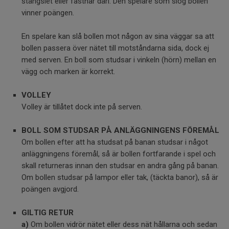
stängslet eller fastnar däri. Den spelare som slog bollen
vinner poängen.
En spelare kan slå bollen mot någon av sina väggar sa att
bollen passera över nätet till motståndarna sida, dock ej
med serven. En boll som studsar i vinkeln (hörn) mellan en
vägg och marken är korrekt.
VOLLEY
Volley är tillåtet dock inte på serven.
BOLL SOM STUDSAR PÅ ANLÄGGNINGENS FÖREMÅL
Om bollen efter att ha studsat på banan studsar i något
anläggningens föremål, så är bollen fortfarande i spel och
skall returneras innan den studsar en andra gång på banan.
Om bollen studsar på lampor eller tak, (täckta banor), så är
poängen avgjord.
GILTIG RETUR
a)
Om bollen vidrör nätet eller dess nät hållarna och sedan