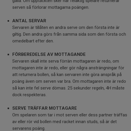
gälla. Om upptäckten sker när felaktig spelare returnerar
serven så förlorar mottagarna poängen.
ANTAL SERVAR
Servaren är tillåten en andra serve om den första inte är
giltig. Den andra görs från samma sida som den första och
omedelbart efter den.
FÖRBEREDELSE AV MOTTAGANDE
Servaren skall inte serva förrän mottagaren är redo, om
mottagaren inte är redo, eller gör några ansträngningar för
att returnera bollen, så kan servaren inte göra anspråk på
poäng även om serven var bra. Om mottagaren inte är redo
så kan inte fel serve dömas. 25 sekunder regeln, 4H måste
dock respekteras.
SERVE TRÄFFAR MOTTAGARE
Om spelaren som tar i mot serven eller dess partner träffas
av eller rör vid bollen med racket innan studs, så är det
servarens poäng.