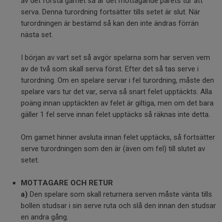
av det första gamet så är det mottagande parets tur att
serva. Denna turordning fortsätter tills setet är slut. När
turordningen är bestämd så kan den inte ändras förrän
nästa set.
I början av vart set så avgör spelarna som har serven vem
av de två som skall serva först. Efter det så tas serve i
turordning. Om en spelare servar i fel turordning, måste den
spelare vars tur det var, serva så snart felet upptäckts. Alla
poäng innan upptäckten av felet är giltiga, men om det bara
gäller 1 fel serve innan felet upptäcks så räknas inte detta.
Om gamet hinner avsluta innan felet upptäcks, så fortsätter
serve turordningen som den är (även om fel) till slutet av
setet.
MOTTAGARE OCH RETUR
a)
Den spelare som skall returnera serven måste vänta tills
bollen studsar i sin serve ruta och slå den innan den studsar
en andra gång.