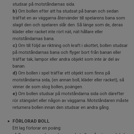
studsar på motståndarnas sida.
b)
Om bollen efter att ha studsat på banan och sedan
träffat en av väggarna återvänder till spelarens bana som
slagit den och spelaren slår den. Så länge som de, deras
kläder eller racket inte rört nät, nät hållare eller
motståndarnas bana.
c)
Om till följd av riktning och kraft i skottet, bollen studsar
på motståndarnas bana och flyger bort från banan eller
träffar tak, lampor eller andra objekt som inte är del av
banan.
d)
Om bollen i spel träffar ett objekt som finns på
motståndarna sida, (en annan boll, kläder eller racket), så
vinner de som slog bollen, poängen.
e)
Om bollen studsar på motståndarna sida och därefter
rör stängslet eller någon av väggarna. Motståndaren måste
returnera bollen innan den studsar en andra gång.
FÖRLORAD BOLL
Ett lag förlorar en poäng: