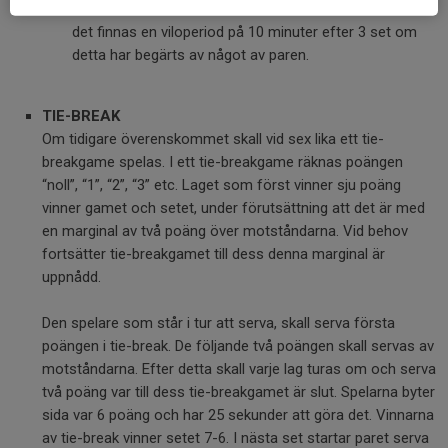
bäst av 3 eller 5 set. I matcher som är bäst av 5 kan
det finnas en viloperiod på 10 minuter efter 3 set om
detta har begärts av något av paren.
TIE-BREAK
Om tidigare överenskommet skall vid sex lika ett tie-
breakgame spelas. I ett tie-breakgame räknas poängen
“noll”, “1”, “2”, “3” etc. Laget som först vinner sju poäng
vinner gamet och setet, under förutsättning att det är med
en marginal av två poäng över motståndarna. Vid behov
fortsätter tie-breakgamet till dess denna marginal är
uppnådd.
Den spelare som står i tur att serva, skall serva första
poängen i tie-break. De följande två poängen skall servas av
motståndarna. Efter detta skall varje lag turas om och serva
två poäng var till dess tie-breakgamet är slut. Spelarna byter
sida var 6 poäng och har 25 sekunder att göra det. Vinnarna
av tie-break vinner setet 7-6. I nästa set startar paret serva