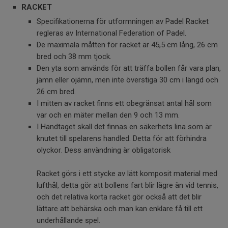
RACKET
Specifikationerna för utformningen av Padel Racket
regleras av International Federation of Padel.
De maximala måtten för racket är 45,5 cm lång, 26 cm
bred och 38 mm tjock.
Den yta som används för att träffa bollen får vara plan,
jämn eller ojämn, men inte överstiga 30 cm i längd och
26 cm bred.
I mitten av racket finns ett obegränsat antal hål som
var och en mäter mellan den 9 och 13 mm.
I Handtaget skall det finnas en säkerhets lina som är
knutet till spelarens handled. Detta för att förhindra
olyckor. Dess användning är obligatorisk
Racket görs i ett stycke av lätt komposit material med
lufthål, detta gör att bollens fart blir lägre än vid tennis,
och det relativa korta racket gör också att det blir
lättare att behärska och man kan enklare få till ett
underhållande spel.