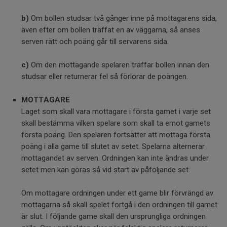
b)
Om bollen studsar två gånger inne på mottagarens sida,
även efter om bollen träffat en av väggarna, så anses
serven rätt och poäng går till servarens sida.
c)
Om den mottagande spelaren träffar bollen innan den
studsar eller returnerar fel så förlorar de poängen.
MOTTAGARE
Laget som skall vara mottagare i första gamet i varje set
skall bestämma vilken spelare som skall ta emot gamets
första poäng. Den spelaren fortsätter att mottaga första
poäng i alla game till slutet av setet. Spelarna alternerar
mottagandet av serven. Ordningen kan inte ändras under
setet men kan göras så vid start av påföljande set.
Om mottagare ordningen under ett game blir förvrängd av
mottagarna så skall spelet fortgå i den ordningen till gamet
är slut. I följande game skall den ursprungliga ordningen