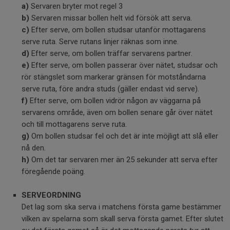
a)
Servaren bryter mot regel 3
b)
Servaren missar bollen helt vid försök att serva.
c)
Efter serve, om bollen studsar utanför mottagarens
serve ruta. Serve rutans linjer räknas som inne.
d)
Efter serve, om bollen träffar servarens partner.
e)
Efter serve, om bollen passerar över nätet, studsar och
rör stängslet som markerar gränsen för motståndarna
serve ruta, före andra studs (gäller endast vid serve).
f)
Efter serve, om bollen vidrör någon av väggarna på
servarens område, även om bollen senare går över nätet
och till mottagarens serve ruta.
g)
Om bollen studsar fel och det är inte möjligt att slå eller
nå den.
h)
Om det tar servaren mer än 25 sekunder att serva efter
föregående poäng.
SERVEORDNING
Det lag som ska serva i matchens första game bestämmer
vilken av spelarna som skall serva första gamet. Efter slutet