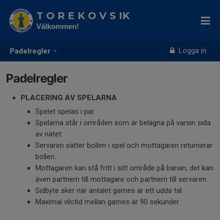
T O R E K O V S IK
Välkommen!
Logga in
Padelregler
Padelregler
PLACERING AV SPELARNA
Spelet spelas i par
Spelarna står i områden som är belägna på varsin sida
av nätet.
Servaren sätter bollen i spel och mottagaren returnerar
bollen.
Mottagaren kan stå fritt i sitt område på banan, det kan
även partnern till mottagare och partnern till servaren.
Sidbyte sker när antalet games är ett udda tal.
Maximal vilotid mellan games är 90 sekunder.