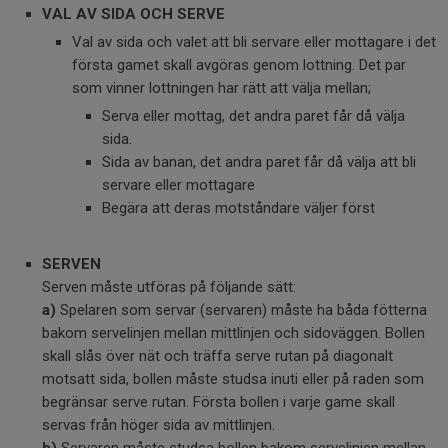
VAL AV SIDA OCH SERVE
Val av sida och valet att bli servare eller mottagare i det
första gamet skall avgöras genom lottning. Det par
som vinner lottningen har rätt att välja mellan;
Serva eller mottag, det andra paret får då välja
sida.
Sida av banan, det andra paret får då välja att bli
servare eller mottagare
Begära att deras motståndare väljer först
SERVEN
Serven måste utföras på följande sätt:
a)
Spelaren som servar (servaren) måste ha båda fötterna
bakom servelinjen mellan mittlinjen och sidoväggen. Bollen
skall slås över nät och träffa serve rutan på diagonalt
motsatt sida, bollen måste studsa inuti eller på raden som
begränsar serve rutan. Första bollen i varje game skall
servas från höger sida av mittlinjen.