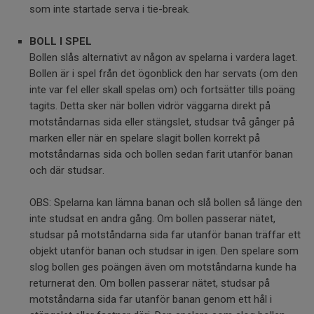
som inte startade serva i tie-break.
BOLL I SPEL
Bollen slås alternativt av någon av spelarna i vardera laget.
Bollen är i spel från det ögonblick den har servats (om den
inte var fel eller skall spelas om) och fortsätter tills poäng
tagits. Detta sker när bollen vidrör väggarna direkt på
motståndarnas sida eller stängslet, studsar två gånger på
marken eller när en spelare slagit bollen korrekt på
motståndarnas sida och bollen sedan farit utanför banan
och där studsar.
OBS: Spelarna kan lämna banan och slå bollen så länge den
inte studsat en andra gång. Om bollen passerar nätet,
studsar på motståndarna sida far utanför banan träffar ett
objekt utanför banan och studsar in igen. Den spelare som
slog bollen ges poängen även om motståndarna kunde ha
returnerat den. Om bollen passerar nätet, studsar på
motståndarna sida far utanför banan genom ett hål i