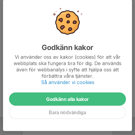
Medlemmar:
0 kr. per timme
Icke medlem:
100 kr. per timme
Godkänn kakor
Medlemskap:
Vi använder oss av kakor (cookies) för att vår
300 kr per kalenderår för Padel/Boule medlemskap
webbplats ska fungera bra för dig. De används
även för webbanalys i syfte att hjälpa oss att
förbättra våra tjänster.
Boka bana
Så använder vi cookies
Bli medlem
Godkänn alla kakor
Bara nödvändiga