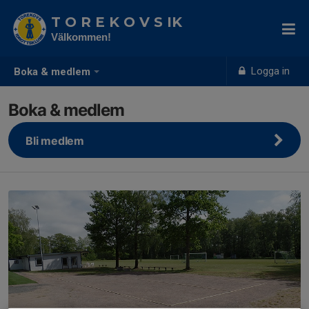
T O R E K O V S IK
Välkommen!
Logga in
Boka & medlem
Boka & medlem
Bli medlem