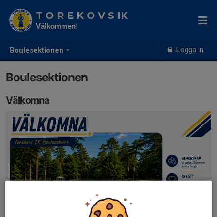
T O R E K O V S IK
Välkommen!
Logga in
Boulesektionen
Boulesektionen
Välkomna