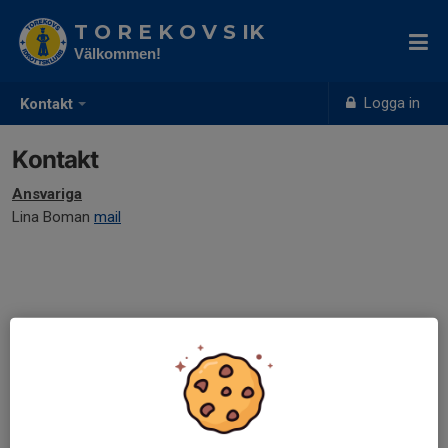
T O R E K O V S IK
Välkommen!
Logga in
Kontakt
Kontakt
Ansvariga
Lina Boman
mail