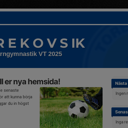
R E K O V S IK
rngymnastik VT 2025
l er nya hemsida!
Nästa
de senaste
Ingen 
r att kunna börja
gar du in högst
Senast
Inga r