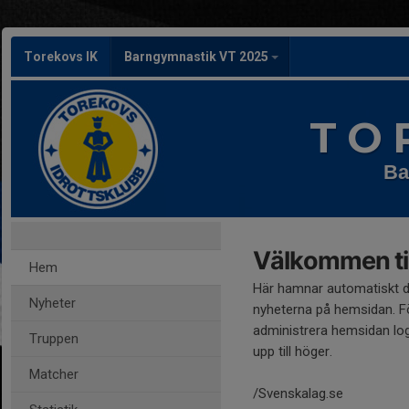
Torekovs IK
Barngymnastik VT 2025
T O 
Ba
Välkommen til
Hem
Här hamnar automatiskt 
Nyheter
nyheterna på hemsidan. Fö
administrera hemsidan log
Truppen
upp till höger.
Matcher
/Svenskalag.se