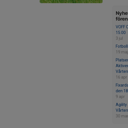
Nyhet
före
VOFF C
15.00
3 jul
Fotbol
19 maj
Platser
Aktive
Vårte
16 apr
Fixard
den 18
9 apr
Agility
Vårte
30 ma