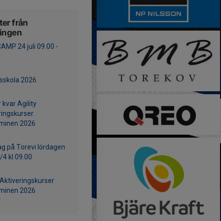
er från
ningen
AMP 24 juli 09.00 -
lsskola 2026
 kvar Agility
ringskurser
rminen 2026
ag på Torevi lördagen
/4 kl 09.00
 Aktiveringskurser
rminen 2026
r