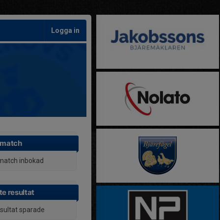
Logga in
 match
match inbokad
e resultat
esultat sparade