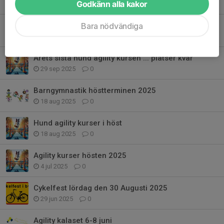
Godkänn alla kakor
30 nov 2025
0
Bara nödvändiga
Välkommen till en kurs i Viltspår – med nosen i fokus!
30 okt 2025
3
Årets sista hund agility kursen ... platser kvar
29 sep 2025
0
Barngymnastik höstterminen 2025
18 aug 2025
0
Hund agility kurser i höst
18 aug 2025
0
Agility kurser hösten 2025
4 jul 2025
0
Cykelfest lördag den 30 Augusti 2025
29 jun 2025
0
Agility kalaset 6-8 juni