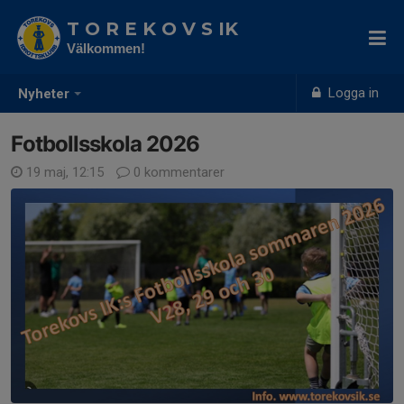
T O R E K O V S IK
Välkommen!
Logga in
Nyheter
Fotbollsskola 2026
19 maj, 12:15
0 kommentarer