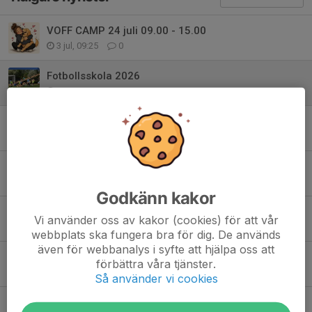
VOFF CAMP 24 juli 09.00 - 15.00
3 jul, 09:25
0
Fotbollsskola 2026
19 maj, 12:15
0
Platser kvar Agility Aktiveringskurser Vårterminen 2026
16 apr, 11:18
0
Fixardag på Torevi lördagen den 18/4 kl 09.00
9 apr, 18:15
0
Godkänn kakor
Agility Aktiveringskurser Vårterminen 2026
Vi använder oss av kakor (cookies) för att vår
30 mar, 12:19
0
webbplats ska fungera bra för dig. De används
även för webbanalys i syfte att hjälpa oss att
ÅRSMÖTE 11 februari 2026
förbättra våra tjänster.
26 jan, 16:30
2
Så använder vi cookies
Barngymnastik vårterminen 2026