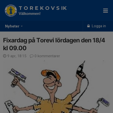
T O R E K O V S IK
Välkommen!
Logga in
Nyheter
Fixardag på Torevi lördagen den 18/4
kl 09.00
9 apr, 18:15
0 kommentarer