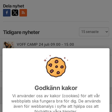
Dela nyhet
Tidigare nyheter
VOFF CAMP 24 juli 09.00 - 15.00
3 jul, 09:25
0
Fotbollsskola 2026
19 maj, 12:15
0
Platser kvar Agility Aktiveringskurser Vårterminen 2026
16 apr, 11:18
0
Godkänn kakor
Fixardag på Torevi lördagen den 18/4 kl 09.00
Vi använder oss av kakor (cookies) för att vår
9 apr, 18:15
0
webbplats ska fungera bra för dig. De används
även för webbanalys i syfte att hjälpa oss att
Agility Aktiveringskurser Vårterminen 2026
förbättra våra tjänster.