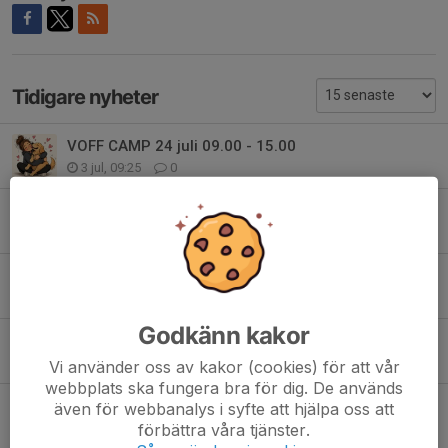
Tidigare nyheter
VOFF CAMP 24 juli 09.00 - 15.00
3 jul, 09:25
0
Fotbollsskola 2026
19 maj, 12:15
0
Platser kvar Agility Aktiveringskurser Vårterminen 2026
16 apr, 11:18
0
Godkänn kakor
Fixardag på Torevi lördagen den 18/4 kl 09.00
9 apr, 18:15
0
Vi använder oss av kakor (cookies) för att vår
webbplats ska fungera bra för dig. De används
Agility Aktiveringskurser Vårterminen 2026
även för webbanalys i syfte att hjälpa oss att
30 mar, 12:19
0
förbättra våra tjänster.