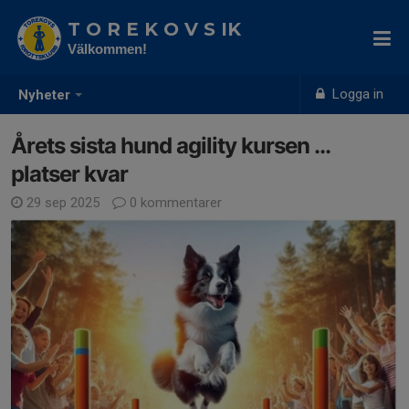
T O R E K O V S IK
Välkommen!
Logga in
Nyheter
Årets sista hund agility kursen ...
platser kvar
29 sep 2025
0 kommentarer