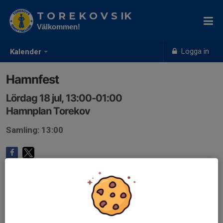
T O R E K O V S IK
Välkommen!
Logga in
Kalender
Hamnfest
Lördag 18 jul, 13:00-01:00
Hamnplan Torekov
Samling: 13:00