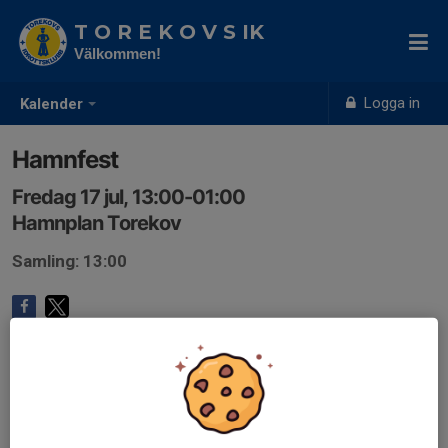
T O R E K O V S IK
Välkommen!
Logga in
Kalender
Hamnfest
Fredag 17 jul, 13:00-01:00
Hamnplan Torekov
Samling: 13:00