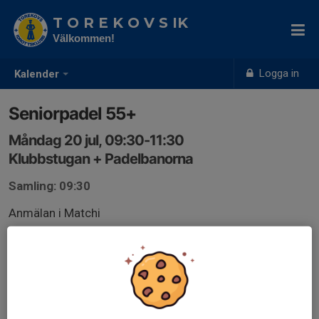
T O R E K O V S IK
Välkommen!
Logga in
Kalender
Seniorpadel 55+
Måndag 20 jul, 09:30-11:30
Klubbstugan + Padelbanorna
Samling: 09:30
Anmälan i Matchi