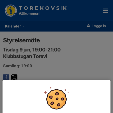
T O R E K O V S IK
Välkommen!
Logga in
Kalender
Styrelsemöte
Tisdag 9 jun, 19:00-21:00
Klubbstugan Torevi
Samling: 19:00