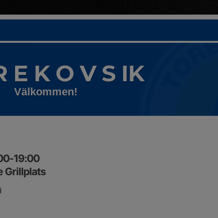
R E K O V S IK
Välkommen!
:00-19:00
Grillplats
i