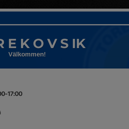
R E K O V S IK
Välkommen!
00-17:00
i