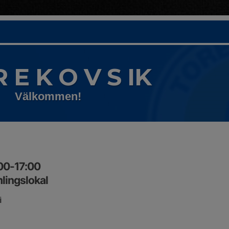
R E K O V S IK
Välkommen!
:00-17:00
lingslokal
i