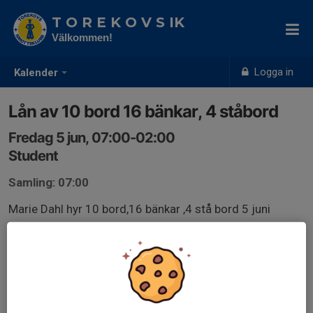
T O R E K O V S IK
Välkommen!
Logga in
Kalender
Lån av 10 bord 16 bänkar, 4 ståbord
Fredag 5 jun, 07:00-02:00
Student
Samling: 07:00
Marie Dahl hyr 10 bord,16 bänkar ,4 stå bord 5 juni