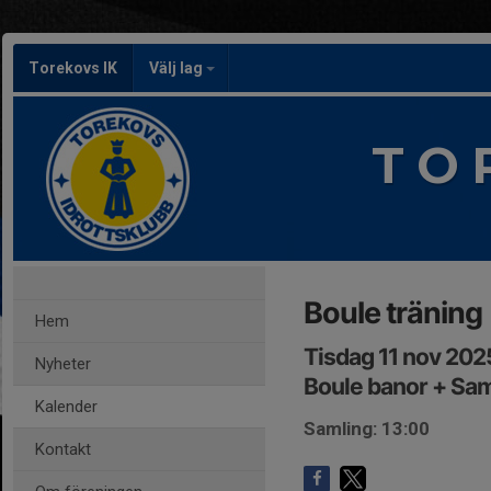
Torekovs IK
Välj lag
T O 
Boule träning
Hem
Tisdag 11 nov 202
Nyheter
Boule banor + Sam
Kalender
Samling: 13:00
Kontakt