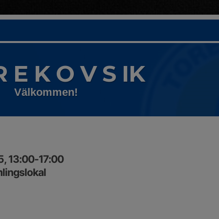
R E K O V S IK
Välkommen!
5, 13:00-17:00
lingslokal