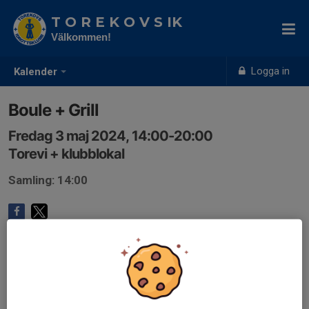
T O R E K O V S IK
Välkommen!
Logga in
Kalender
Boule + Grill
Fredag 3 maj 2024, 14:00-20:00
Torevi + klubblokal
Samling: 14:00