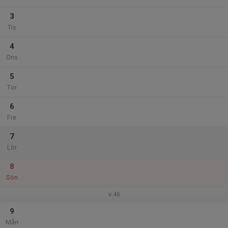
3
Tis
4
Ons
5
Tor
6
Fre
7
Lör
8
Sön
v.46
9
Mån