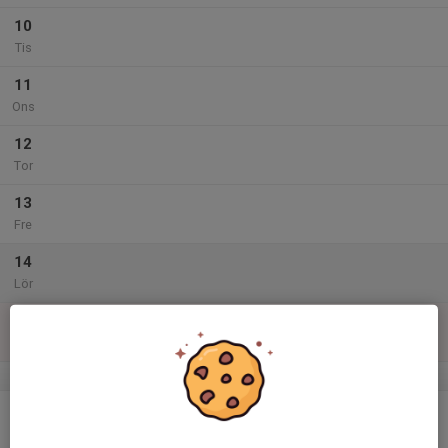
10
Tis
11
Ons
12
Tor
13
Fre
14
Lör
15
Sön
v.47
16
Mån