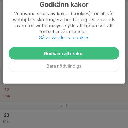
Godkänn kakor
17
Tis
Vi använder oss av kakor (cookies) för att vår
webbplats ska fungera bra för dig. De används
18
även för webbanalys i syfte att hjälpa oss att
Ons
förbättra våra tjänster.
Så använder vi cookies
19
Tor
Godkänn alla kakor
20
Fre
Bara nödvändiga
21
Lör
22
Sön
v.48
23
Mån