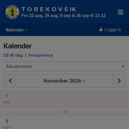
T O R E K O V S IK
Fre 22 aug, 29 aug, 5 sep & 26 sep kl 11-12
Logga in
Kalender
Kalender
Gå till idag
|
Prenumerera
November 2026
1
Sön
v.45
2
Mån