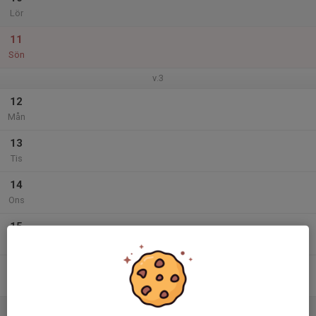
Lör
11
Sön
v.3
12
Mån
13
Tis
14
Ons
15
Tor
16
Fre
17