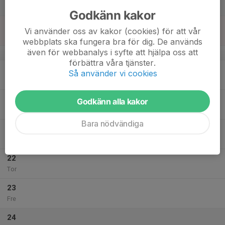
Lör
Godkänn kakor
18
Vi använder oss av kakor (cookies) för att vår
Sön
webbplats ska fungera bra för dig. De används
även för webbanalys i syfte att hjälpa oss att
v.4
förbättra våra tjänster.
19
Så använder vi cookies
Mån
20
Godkänn alla kakor
Tis
Bara nödvändiga
21
Ons
22
Tor
23
Fre
24