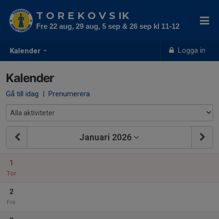
T O R E K O V S IK
Fre 22 aug, 29 aug, 5 sep & 26 sep kl 11-12
Logga in
Kalender
Kalender
Gå till idag
|
Prenumerera
Januari 2026
1
Tor
2
Fre