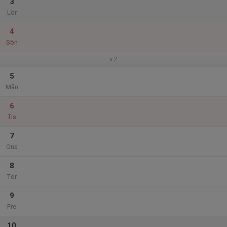
3
Lör
4
Sön
v.2
5
Mån
6
Tis
7
Ons
8
Tor
9
Fre
10