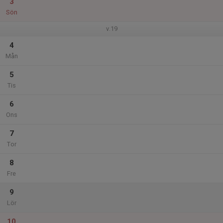
3
Sön
v.19
4
Mån
5
Tis
6
Ons
7
Tor
8
Fre
9
Lör
10