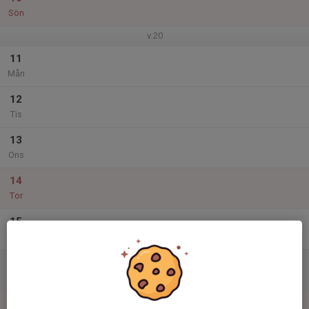
Sön
v.20
11
Mån
12
Tis
13
Ons
14
Tor
15
Fre
16
Lör
17