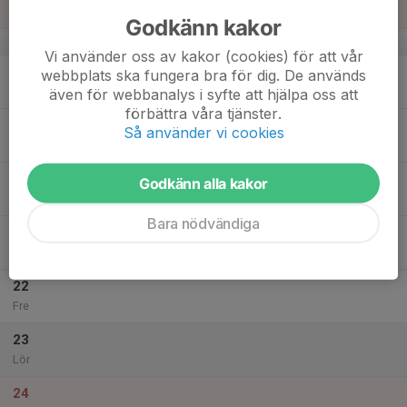
Sön
Godkänn kakor
v.21
Vi använder oss av kakor (cookies) för att vår
18
webbplats ska fungera bra för dig. De används
Mån
även för webbanalys i syfte att hjälpa oss att
förbättra våra tjänster.
19
Så använder vi cookies
Tis
20
Godkänn alla kakor
Ons
Bara nödvändiga
21
Tor
22
Fre
23
Lör
24