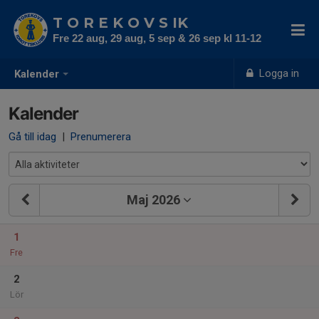
T O R E K O V S IK
Fre 22 aug, 29 aug, 5 sep & 26 sep kl 11-12
Logga in
Kalender
Kalender
Gå till idag
|
Prenumerera
Maj 2026
1
Fre
2
Lör