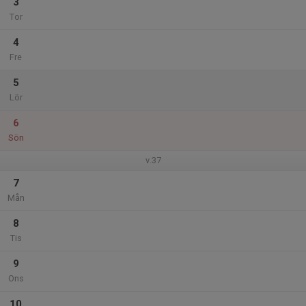
3
Tor
4
Fre
5
Lör
6
Sön
v.37
7
Mån
8
Tis
9
Ons
10