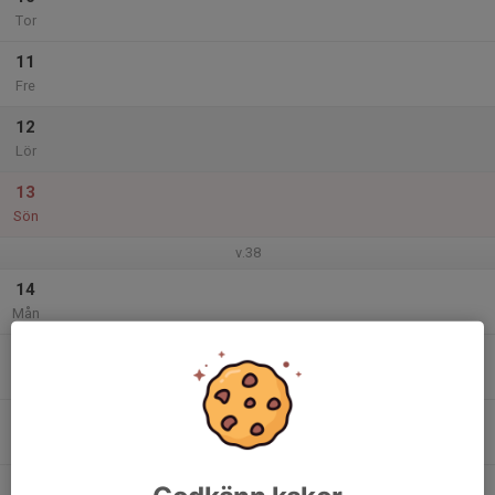
Tor
11
Fre
12
Lör
13
Sön
v.38
14
Mån
15
Tis
16
Ons
17