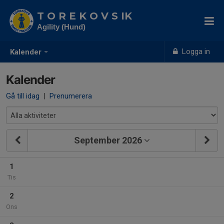
T O R E K O V S IK
Agility (Hund)
Logga in
Kalender
Kalender
Gå till idag
|
Prenumerera
September 2026
1
Tis
2
Ons