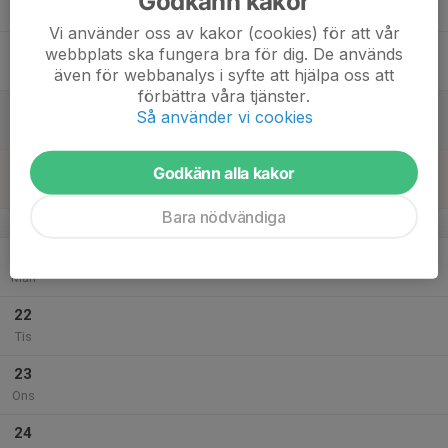
Godkänn kakor
Tor
Vi använder oss av kakor (cookies) för att vår
18
webbplats ska fungera bra för dig. De används
Fre
även för webbanalys i syfte att hjälpa oss att
förbättra våra tjänster.
19
Så använder vi cookies
Lör
20
Godkänn alla kakor
Sön
Bara nödvändiga
v.39
21
Mån
22
Tis
23
Ons
24