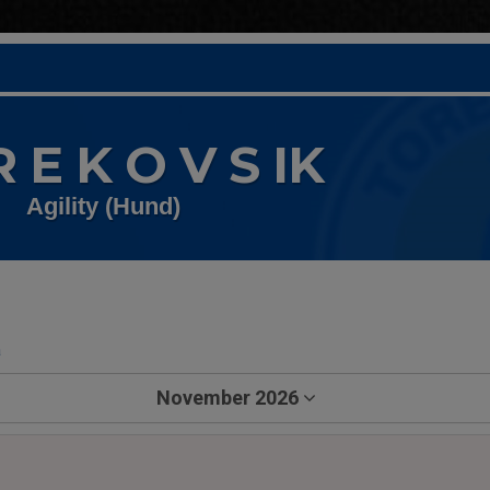
R E K O V S IK
Agility (Hund)
a
November 2026