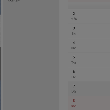
Kontakt
2
Mån
3
Tis
4
Ons
5
Tor
6
Fre
7
Lör
8
Sön