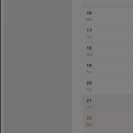
16
Mån
17
Tis
18
Ons
19
Tor
20
Fre
21
Lör
22
Sön