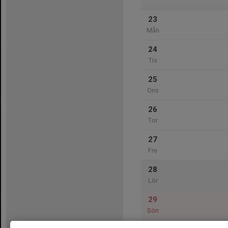
23
Mån
24
Tis
25
Ons
26
Tor
27
Fre
28
Lör
29
Sön