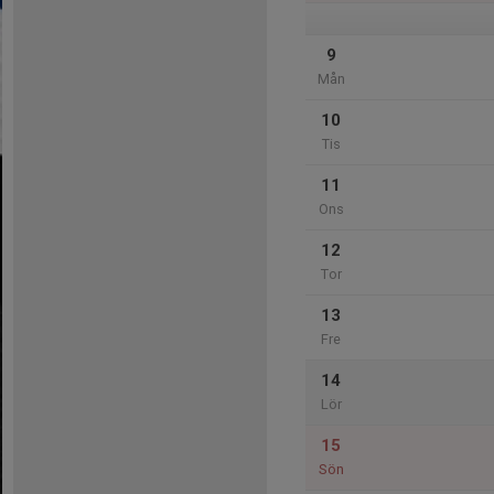
9
Mån
10
Tis
11
Ons
12
Tor
13
Fre
14
Lör
15
Sön