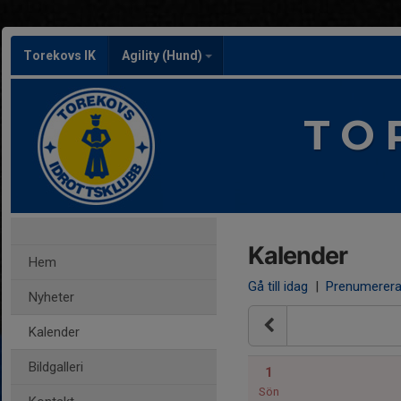
Torekovs IK
Agility (Hund)
T O 
Kalender
Hem
Gå till idag
|
Prenumerer
Nyheter
Kalender
Bildgalleri
1
Sön