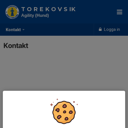
T O R E K O V S IK
Agility (Hund)
Logga in
Kontakt
Kontakt