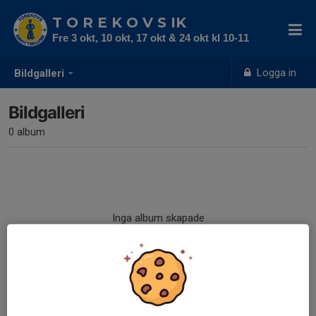
T O R E K O V S IK
Fre 3 okt, 10 okt, 17 okt & 24 okt kl 10-11
Logga in
Bildgalleri
Bildgalleri
0 album
Inga album skapade