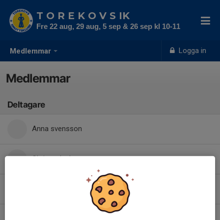
T O R E K O V S IK
Fre 22 aug, 29 aug, 5 sep & 26 sep kl 10-11
Logga in
Medlemmar
Medlemmar
Deltagare
Anna svensson
Christer Isaksson
Eva Svensson
Karin Sjöström